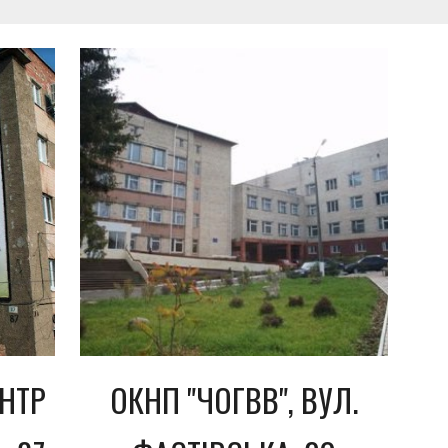
НТР
ОКНП "ЧОГВВ", ВУЛ.