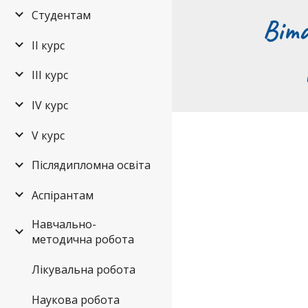
Студентам
Віта
ІІ курс
ІІІ курс
ІV курс
V курс
Післядипломна освіта
Аспірантам
Навчально-
методична робота
Лікувальна робота
Наукова робота