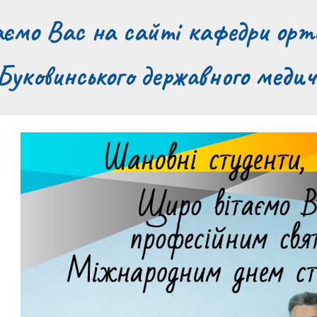
ємо Вас на сайті кафедри орто
Буковинського державного медич