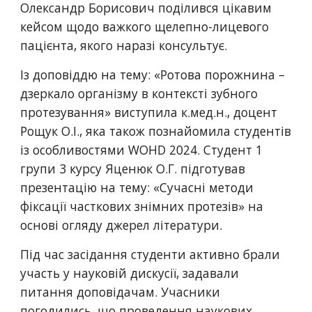
Олександр Борисович поділився цікавим
кейсом щодо важкого щелепно-лицевого
пацієнта, якого наразі консультує.
Із доповіддю на тему: «Ротова порожнина –
дзеркало організму в контексті зубного
протезування» виступила к.мед.н., доцент
Рощук О.І., яка також познайомила студентів
із особливостями WOHD 2024. Студент 1
групи 3 курсу Яценюк О.Г. підготував
презентацію на тему: «Сучасні методи
фіксації часткових знімних протезів» на
основі огляду джерел літератури.
Під час засідання студенти активно брали
участь у науковій дискусії, задавали
питання доповідачам. Учасники
погодились, що проведення наукових