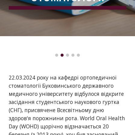
22.03.2024 року на кафедрі ортопедичної
стоматології Буковинського державного
медичного університету відбулося відкрите
засідання студентського наукового гуртка
(СНГ), присвячене Всесвітньому дню
здоров'я порожнини рота. World Oral Health
Day (WOHD) щорічно відзначається 20
березня (з 2013 року), хоч був заснований