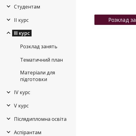
Студентам
Розклад з
ІІ курс
ІІІ курс
Розклад занять
Тематичний план
Матеріали для
підготовки
ІV курс
V курс
Післядипломна освіта
Аспірантам