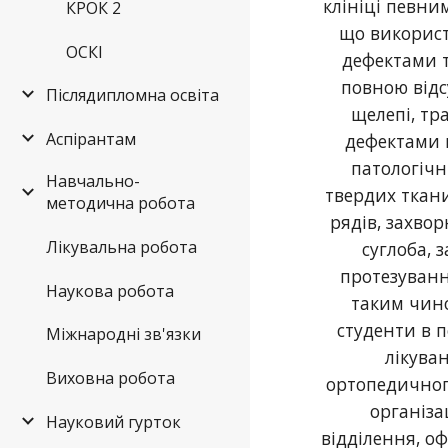
клініці певни
КРОК 2
що використ
ОСКІ
дефектами т
повною відс
Післядипломна освіта
щелепі, т
Аспірантам
дефектами 
патологіч
Навчально-
твердих ткани
методична робота
рядів, захв
Лікувальна робота
суглоба, 
протезуванн
Наукова робота
таким чино
студенти в 
Міжнародні зв'язки
лікува
Виховна робота
ортопедичног
організа
Науковий гурток
відділення, о