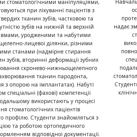
Навчаль
ми стоматологічними маніпуляціями,
о
овуються при лікуванні пацієнтів з
проте
вердих тканин зубів, частковою та
надає зм
утністю зубів на нижній та верхній
с
равмами, уродженими та набутими
вико
щелепно-лицевої ділянки, різними
повно
ними станами (надмірне стирання
спец
н зубів, вторинні деформації зубних
подал
орювання скронево-нижньощелепного
стоматол
захворювання тканин пародонта,
Студент
я з опорою на імплантатах). Набуті
клініч
м спеціальні (фахові) компетенції
подальшому використають у процесі
ння стоматологічних пацієнтів
о профілю. Студенти знайомляться з
цією та роботою ортопедичного
формленням відповідної документації.