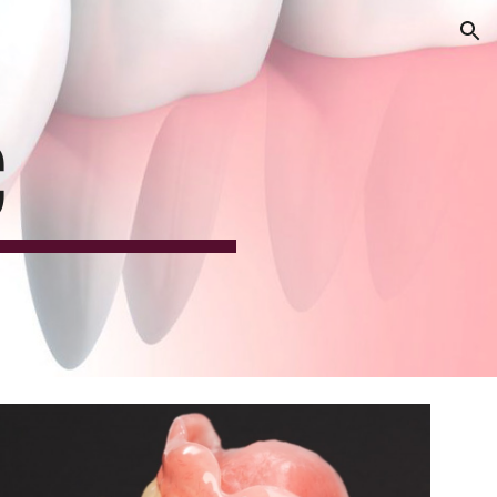
ion
С