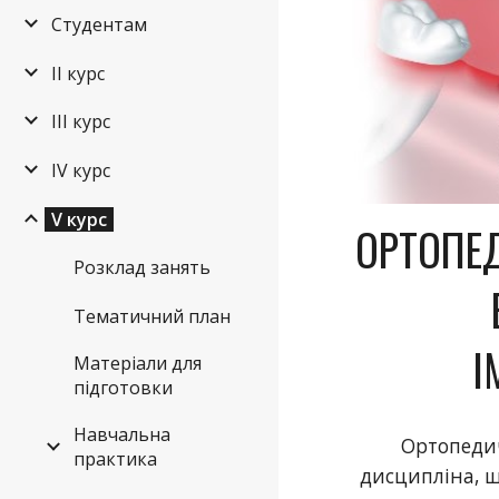
Студентам
ІІ курс
ІІІ курс
ІV курс
V курс
ОРТОПЕ
Розклад занять
Тематичний план
І
Матеріали для
підготовки
Навчальна
Ортопедич
практика
дисципліна, щ