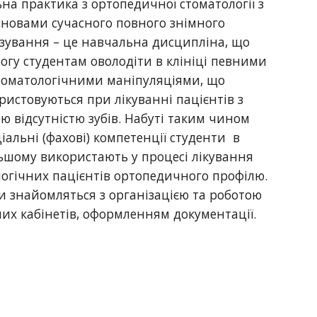
на практика з ортопедичної стоматології з
сновами сучасного повного знімного
зування – це навчальна дисципліна, що
огу студентам оволодіти в клініці певними
томатологічними маніпуляціями, що
ристовуються при лікуванні пацієнтів з
ю відсутністю зубів. Набуті таким чином
іальні (фахові) компетенції студенти в
ьшому використають у процесі лікування
огічних пацієнтів ортопедичного профілю.
и знайомляться з організацією та роботою
них кабінетів, оформленням документації.